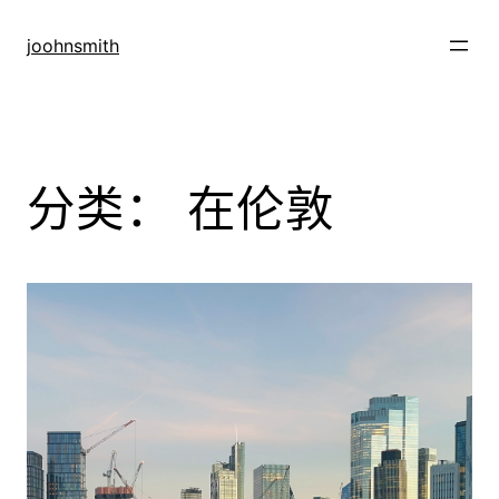
跳
至
joohnsmith
内
容
分类：
在伦敦